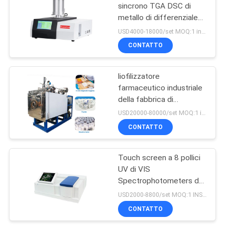
sincrono TGA DSC di
metallo di differenziale
9
ad alta temperatura della
USD4000-18000/set MOQ:1 insieme
polvere
Misuratore di
CONTATTO
tensione
liofilizzatore
superficiale del
farmaceutico industriale
della fabbrica di
liquido
macchina della
USD20000-80000/set MOQ:1 insieme
liofilizzazione di vuoto di
CONTATTO
28
Pharma della SORSATA
di 10M2 CIP
Asciugatrice
Touch screen a 8 pollici
UV di VIS
congelatrice a vuoto
Spectrophotometers del
fascio del doppio L9
USD2000-8800/set MOQ:1 INSIEME
CONTATTO