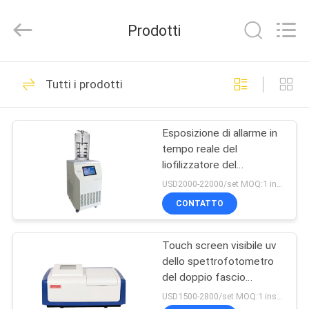
Bonnin
Technology
Ltd..
Prodotti
All
Rights
Reserved.
Developed
CASA
by
33
ECER
Tutti i prodotti
Proiettore di
PRODOTTI
inchiostro Flexo
Esposizione di allarme in
tempo reale del
VIDEO
liofilizzatore del
laboratorio di LGJ-12
USD2000-22000/set MOQ:1 insieme
0.12M2 Mini Vacuum
CIRCA
CONTATTO
Benchtop Freeze Dryer
16
NOI
TGA DSC
Touch screen visibile uv
dello spettrofotometro
GIRO
analizzatore termico
del doppio fascio
DELLA
farmaceutico di L6S
USD1500-2800/set MOQ:1 insieme
sincrono