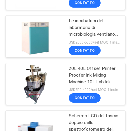
FABBRICA
CONTATTO
Le incubatrici del
CONTROLLO
9
laboratorio di
DI
microbiologia ventilano
Calorimetro di
QUALITÀ
l'incubatrice biologica
USD2000-5000/set MOQ:1 insieme
scansione
rivestita dell'acqua
CONTATTO
rivestita
differenziale di DSC
CONTATTICI
20L 40L Offset Printer
Proofer Ink Mixing
RICHIEDA
Machine 10L Lab Ink
74
UNA
Mixer Machine
USD500-4000/set MOQ:1 insieme
Macchina di prova
CITAZIONE
CONTATTO
della polpa
Schermo LCD del fascio
MAPPA
doppio dello
DEL
spettrofotometro del