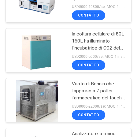
laboratorio di
SITO
USD5000-10800/set MOQ:1 insieme
assorbimento atomico di
CONTATTO
AA320N aas
45
PRIVACY
Testatore di
la coltura cellulare di 80L
POLICY
160L ha illuminato
imballaggi in carta
l'incubatrice di CO2 del
rivestimento dell'acqua e
USD2000-5000/set MOQ:1 insieme
di aria dell'incubatrice
CONTATTO
Vuoto di Bonnin che
10
tappa iso a 7 pollici
Sistema di
farmaceutico del touch
screen dell'essiccatore
USD8000-22000/set MOQ:1 insieme
misurazione video
di gelata del laboratorio
CONTATTO
Analizzatore termico