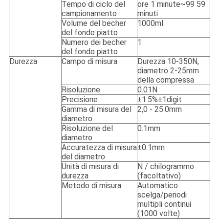
Tempo di ciclo del
ore 1 minute~99 59
campionamento
minuti
Volume del becher
1000ml
del fondo piatto
Numero dei becher
1
del fondo piatto
Durezza
Campo di misura
Durezza 10-350N,
diametro 2-25mm
della compressa
Risoluzione
0.01N
Precisione
±1.5%±1digit
Gamma di misura del
2,0 - 25.0mm
diametro
Risoluzione del
0.1mm
diametro
Accuratezza di misura
±0.1mm
del diametro
Unità di misura di
N / chilogrammo
durezza
(facoltativo)
Metodo di misura
Automatico
scelga/periodi
multipli continui
(1000 volte)