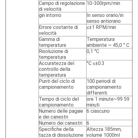
Campo di regolazione
10-300rpm/min
di velocità
giri intorno
In senso orario/in
senso antiorario
Errore costante di
≤±1 RPM/min
velocità
Gamma di
Temperatura
temperature
ambiente ~ 45,0 ° C
Risoluzione di
0,1 °C
temperatura
Accuratezza del
°C ≤±0.3
controllo della
temperatura
Punti del ciclo di
100 periodi di
campionamento
campionamento
differenti
Tempo di ciclo del
ore 1 minute~99 59
campionamento
minuti
Numero delle pagaie
6 ciascuno
e dei canestri
Numero dei canestri
6
Specifiche della
Altezza 185mm,
tazza di dissoluzione
volume 1000ml