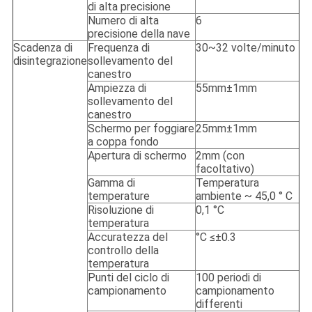
di alta precisione
Numero di alta
6
precisione della nave
Scadenza di
Frequenza di
30~32 volte/minuto
disintegrazione
sollevamento del
canestro
Ampiezza di
55mm±1mm
sollevamento del
canestro
Schermo per foggiare
25mm±1mm
a coppa fondo
Apertura di schermo
2mm (con
facoltativo)
Gamma di
Temperatura
temperature
ambiente ~ 45,0 ° C
Risoluzione di
0,1 °C
temperatura
Accuratezza del
°C ≤±0.3
controllo della
temperatura
Punti del ciclo di
100 periodi di
campionamento
campionamento
differenti