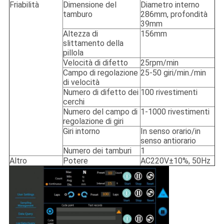
Friabilità
Dimensione del
Diametro interno
tamburo
286mm, profondità
39mm
Altezza di
156mm
slittamento della
pillola
Velocità di difetto
25rpm/min
Campo di regolazione
25-50 giri/min./min
di velocità
Numero di difetto dei
100 rivestimenti
cerchi
Numero del campo di
1-1000 rivestimenti
regolazione di giri
Giri intorno
In senso orario/in
senso antiorario
Numero dei tamburi
1
Altro
Potere
AC220V±10%, 50Hz