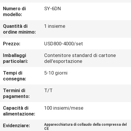
FABBRICA
Numero di
SY-6DN
modello:
CONTROLLO
Quantità di
1 insieme
DI
ordine minimo:
QUALITÀ
Prezzo:
USD800-4000/set
Imballaggi
Contenitore standard di cartone
CONTATTICI
particolari:
dell'esportazione
Tempi di
5-10 giorni
RICHIEDA
consegna:
UNA
Termini di
T/T
pagamento:
CITAZIONE
Capacità di
100 insiemi/mese
alimentazione:
MAPPA
Evidenziare:
Apparecchiatura di collaudo della compressa del
DEL
CE