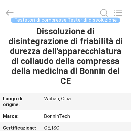
prova
di
disintegrazione
ISO
fornitore.
Testatori di compresse Tester di dissoluzione
Copyright
©
2022
Dissoluzione di
CASA
-
2025
disintegrazione di friabilità di
Wuhan
Bonnin
Technology
PRODOTTI
durezza dell'apparecchiatura
Ltd..
All
Rights
di collaudo della compressa
Reserved.
Developed
VIDEO
della medicina di Bonnin del
by
ECER
CE
CIRCA
NOI
Luogo di
Wuhan, Cina
origine:
GIRO
Marca:
BonninTech
DELLA
Certificazione:
CE, ISO