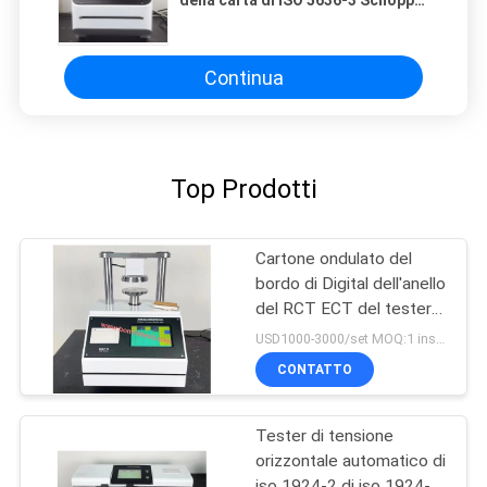
della carta di ISO 5636-3 Schopper
Bendtsen Gurley di ISO 5636-5
Continua
Top Prodotti
Cartone ondulato del
bordo di Digital dell'anello
del RCT ECT del tester
automatico di
USD1000-3000/set MOQ:1 insieme
schiacciamento
CONTATTO
Tester di tensione
orizzontale automatico di
iso 1924-2 di iso 1924-1