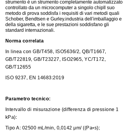
strumento è un strumento completamente automatizzato
controllato da un microcomputer a singolo chipIl suo
metodo di prova soddisfa i requisiti di vari metodi quali
Schober, Bendtsen e Gurley.industria dell'imballaggio e
della sigaretta, e le sue prestazioni soddisfano gli
standard internazionali.
Norma correlata
In linea con GB/T458, ISO5636/2, QB/T1667,
GB/T22819, GB/T23227, ISO2965, YC/T172,
GB/T12655
ISO 9237, EN 14683:2019
Parametro tecnico:
Intervallo di misurazione (differenza di pressione 1
kPa):
Tipo A: 02500 mL/min, 0,0142 μm/ ((Pa•s);