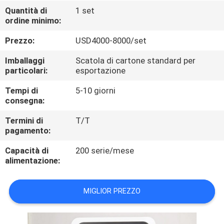
FABBRICA
Quantità di
1 set
ordine minimo:
CONTROLLO
Prezzo:
USD4000-8000/set
DI
Imballaggi
Scatola di cartone standard per
QUALITÀ
particolari:
esportazione
Tempi di
5-10 giorni
consegna:
CONTATTICI
Termini di
T/T
pagamento:
RICHIEDA
Capacità di
200 serie/mese
UNA
alimentazione:
CITAZIONE
MIGLIOR PREZZO
MAPPA
DEL