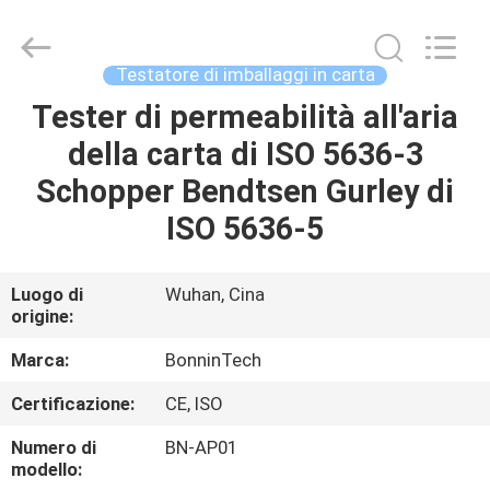
2026
Wuhan
Bonnin
Technology
Ltd..
Testatore di imballaggi in carta
All
Rights
Reserved.
Tester di permeabilità all'aria
CASA
Developed
by
della carta di ISO 5636-3
ECER
PRODOTTI
Schopper Bendtsen Gurley di
ISO 5636-5
VIDEO
Luogo di
Wuhan, Cina
origine:
CIRCA
NOI
Marca:
BonninTech
Certificazione:
CE, ISO
GIRO
Numero di
BN-AP01
DELLA
modello: