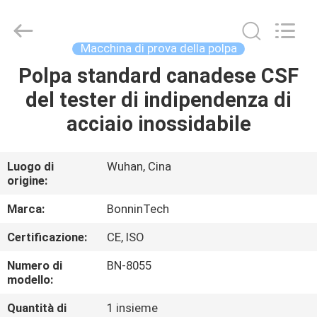
2026
Wuhan
Bonnin
Technology
Ltd..
Macchina di prova della polpa
All
Rights
Reserved.
Polpa standard canadese CSF
CASA
Developed
by
del tester di indipendenza di
ECER
PRODOTTI
acciaio inossidabile
VIDEO
Luogo di
Wuhan, Cina
origine:
CIRCA
Marca:
BonninTech
NOI
Certificazione:
CE, ISO
Numero di
BN-8055
GIRO
modello:
DELLA
Quantità di
1 insieme