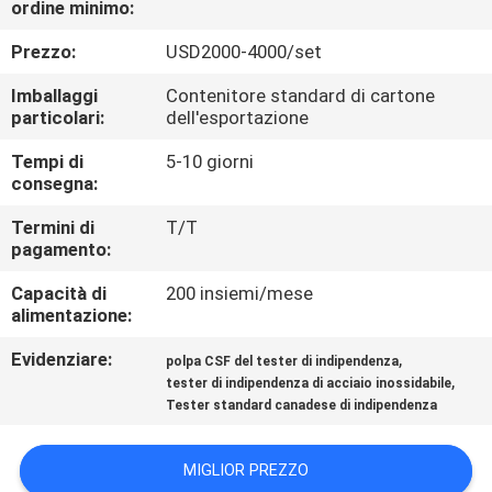
ordine minimo:
FABBRICA
Prezzo:
USD2000-4000/set
CONTROLLO
Imballaggi
Contenitore standard di cartone
DI
particolari:
dell'esportazione
QUALITÀ
Tempi di
5-10 giorni
consegna:
CONTATTICI
Termini di
T/T
pagamento:
Capacità di
200 insiemi/mese
RICHIEDA
alimentazione:
UNA
Evidenziare:
,
polpa CSF del tester di indipendenza
CITAZIONE
,
tester di indipendenza di acciaio inossidabile
Tester standard canadese di indipendenza
MAPPA
MIGLIOR PREZZO
DEL