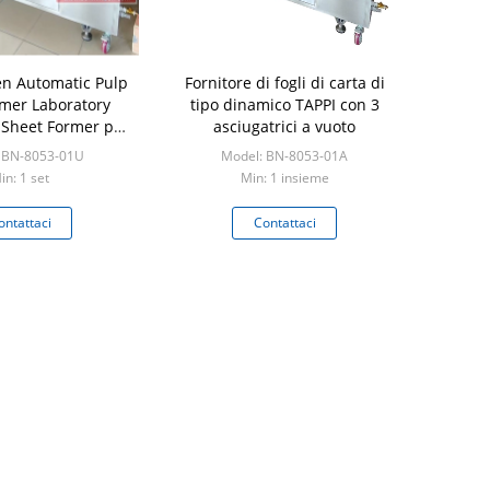
n Automatic Pulp
Fornitore di fogli di carta di
mer Laboratory
tipo dinamico TAPPI con 3
Sheet Former per
asciugatrici a vuoto
i prova del foglio
 BN-8053-01U
Model: BN-8053-01A
in: 1 set
Min: 1 insieme
ontattaci
Contattaci