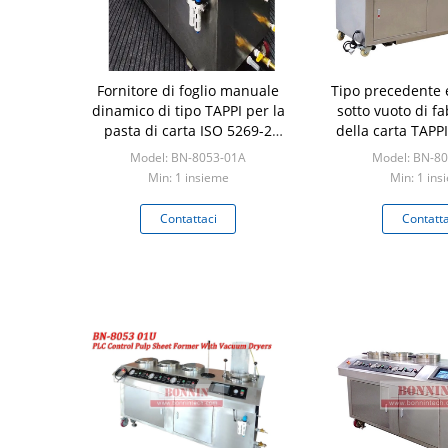
Fornitore di foglio manuale
Tipo precedente 
dinamico di tipo TAPPI per la
sotto vuoto di f
pasta di carta ISO 5269-2
della carta TAPP
Rapid Koethen Pulp Fornitore
della polpa de
Model: BN-8053-01A
Model: BN-8
di foglio automatico con tre
rapido del
Min: 1 insieme
Min: 1 ins
asciugatrici a vuoto
Contattaci
Contatta