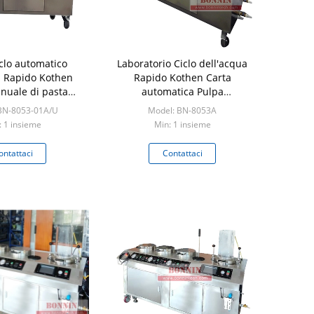
clo automatico
Laboratorio Ciclo dell'acqua
a Rapido Kothen
Rapido Kothen Carta
nuale di pasta
automatica Pulpa
 Ex-pappermaking
Manicamera Ex acciaio
BN-8053-01A/U
Model: BN-8053A
po TAPPI
inossidabile DIN 54358
: 1 insieme
Min: 1 insieme
ontattaci
Contattaci