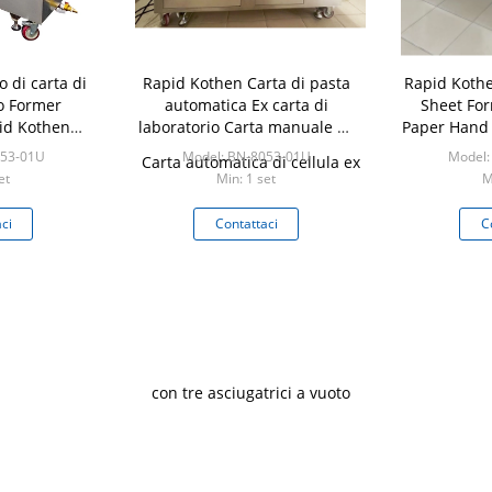
 di carta di
Rapid Kothen Carta di pasta
Rapid Kothe
o Former
automatica Ex carta di
Sheet For
id Kothen
laboratorio Carta manuale Ex
Paper Hand 
rmer
per apparecchiature di prova
strumento d
053-01U
Model: BN-8053-01U
Model:
et
Min: 1 set
M
ci
Contattaci
C