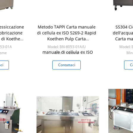
essiccazione
Metodo TAPPI Carta manuale
SS304 Ci
abbricazione
di cellula ex ISO 5269-2 Rapid
dell'acqu
I di Koethen
Koethen Pulp Carta
Carta ma
llo strato
automatica di cellula ex con
automatica
053-01A
Model: BN-8053-01A/U
Model: 
la mano
tre asciugatrici a vuoto
Ti
ieme
Min: 1 insieme
Min
ci
Contattaci
C