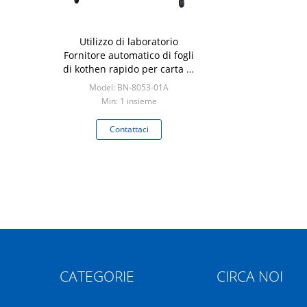
Utilizzo di laboratorio
Fornitore automatico di fogli
di kothen rapido per carta di
pasta
Model: BN-8053-01A
Min: 1 insieme
Contattaci
CATEGORIE
CIRCA NOI