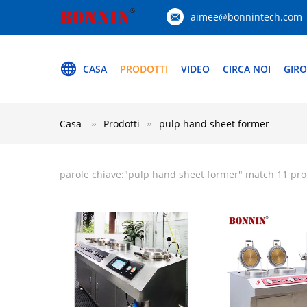
aimee@bonnintech.com
CASA
PRODOTTI
VIDEO
CIRCA NOI
GIRO
Casa
Prodotti
pulp hand sheet former
parole chiave:"
pulp hand sheet former
" match 11 pr