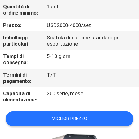
FABBRICA
Quantità di
1 set
ordine minimo:
CONTROLLO
Prezzo:
USD2000-4000/set
DI
Imballaggi
Scatola di cartone standard per
QUALITÀ
particolari:
esportazione
Tempi di
5-10 giorni
consegna:
CONTATTICI
Termini di
T/T
pagamento:
RICHIEDA
Capacità di
200 serie/mese
UNA
alimentazione:
CITAZIONE
MIGLIOR PREZZO
MAPPA
DEL