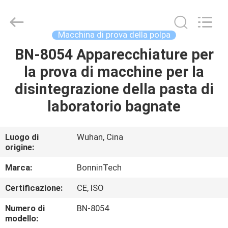
Wuhan
Bonnin
Technology
Ltd..
All
Macchina di prova della polpa
Rights
Reserved.
Developed
BN-8054 Apparecchiature per
CASA
by
ECER
la prova di macchine per la
PRODOTTI
disintegrazione della pasta di
laboratorio bagnate
VIDEO
Luogo di
Wuhan, Cina
origine:
CIRCA
NOI
Marca:
BonninTech
Certificazione:
CE, ISO
GIRO
Numero di
BN-8054
DELLA
modello: