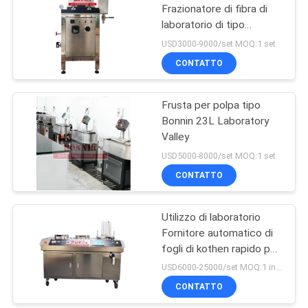
Frazionatore di fibra di
laboratorio di tipo
Somerville
USD3000-9000/set MOQ:1 set
CONTATTO
Frusta per polpa tipo
Bonnin 23L Laboratory
Valley
USD5000-8000/set MOQ:1 set
CONTATTO
Utilizzo di laboratorio
Fornitore automatico di
fogli di kothen rapido per
carta di pasta
USD6000-25000/set MOQ:1 insieme
CONTATTO