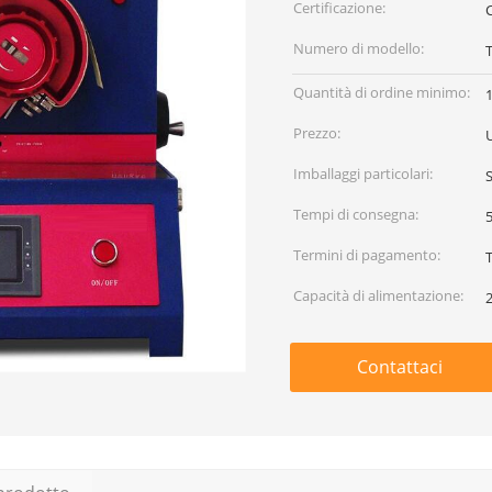
Certificazione:
C
Numero di modello:
Quantità di ordine minimo:
1
Prezzo:
Imballaggi particolari:
Tempi di consegna:
5
Termini di pagamento:
Capacità di alimentazione:
Contattaci