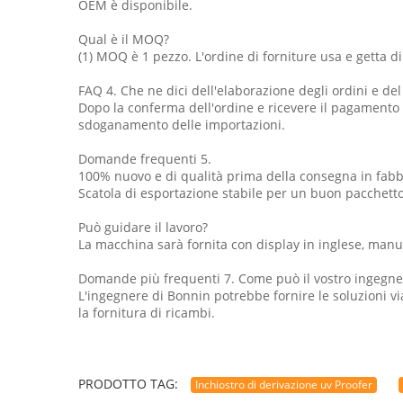
OEM è disponibile.
Qual è il MOQ?
(1) MOQ è 1 pezzo. L'ordine di forniture usa e getta di
FAQ 4. Che ne dici dell'elaborazione degli ordini e d
Dopo la conferma dell'ordine e ricevere il pagamento a
sdoganamento delle importazioni.
Domande frequenti 5.
100% nuovo e di qualità prima della consegna in fabb
Scatola di esportazione stabile per un buon pacchetto
Può guidare il lavoro?
La macchina sarà fornita con display in inglese, manua
Domande più frequenti 7. Come può il vostro ingegner
L'ingegnere di Bonnin potrebbe fornire le soluzioni vi
la fornitura di ricambi.
PRODOTTO TAG:
Inchiostro di derivazione uv Proofer