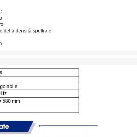
:
ro
ro
e della densità spettrale
o
/s
golabile
0Hz
 × 580 mm