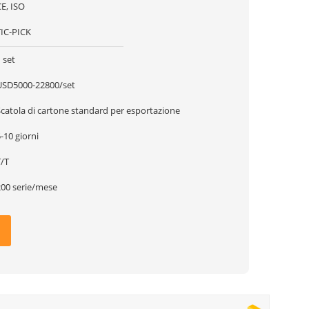
E, ISO
TIC-PICK
 set
USD5000-22800/set
Scatola di cartone standard per esportazione
-10 giorni
T/T
200 serie/mese