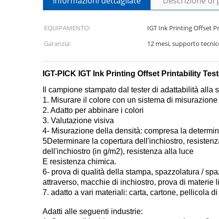
Informazioni dettagliate
Descrizione di
EQUIPAMENTO:
IGT Ink Printing Offset Pr
Garanzia:
12 mesi, supporto tecnico
IGT-PICK IGT Ink Printing Offset Printability Test
Il campione stampato dal tester di adattabilità alla 
1. Misurare il colore con un sistema di misurazione
2. Adatto per abbinare i colori
3. Valutazione visiva
4- Misurazione della densità: compresa la determin
5Determinare la copertura dell'inchiostro, resistenza 
dell'inchiostro (in g/m2), resistenza alla luce
E resistenza chimica.
6- prova di qualità della stampa, spazzolatura / s
attraverso, macchie di inchiostro, prova di materie l
7. adatto a vari materiali: carta, cartone, pellicola di
Adatti alle seguenti industrie: