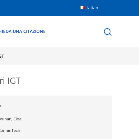
Italian
HIEDA UNA CITAZIONE
GT
ri IGT
e
Wuhan, Cina
BonninTech