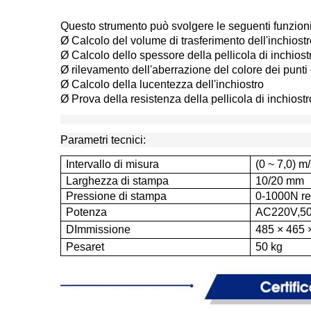
Questo strumento può svolgere le seguenti funzioni
Ø Calcolo del volume di trasferimento dell'inchiost
Ø Calcolo dello spessore della pellicola di inchiost
Ø rilevamento dell'aberrazione del colore dei punti 
Ø Calcolo della lucentezza dell'inchiostro
Ø Prova della resistenza della pellicola di inchiostr
Parametri tecnici:
Intervallo di misura
(0 ~ 7,0) m
Larghezza di stampa
10/20 mm
Pressione di stampa
0-1000N re
Potenza
AC220V,5
D
Immissione
485 × 465
Pesare
t
50 kg