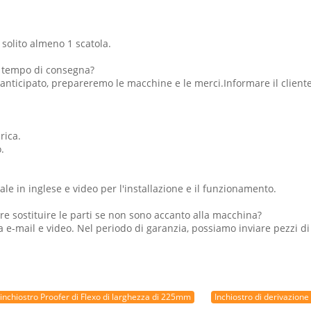
 solito almeno 1 scatola.
el tempo di consegna?
nticipato, prepareremo le macchine e le merci.Informare il cliente 
rica.
.
le in inglese e video per l'installazione e il funzionamento.
e sostituire le parti se non sono accanto alla macchina?
a e-mail e video. Nel periodo di garanzia, possiamo inviare pezzi d
inchiostro Proofer di Flexo di larghezza di 225mm
Inchiostro di derivazion