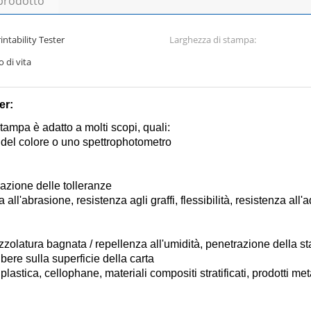
 prodotto
intability Tester
Larghezza di stampa:
 di vita
er
:
stampa è adatto a molti scopi, quali:
 del colore o uno spettrophotometro
azione delle tolleranze
all'abrasione, resistenza agli graffi, flessibilità, resistenza all
pazzolatura bagnata / repellenza all'umidità, penetrazione della
ibere sulla superficie della carta
 plastica, cellophane, materiali compositi stratificati, prodotti meta