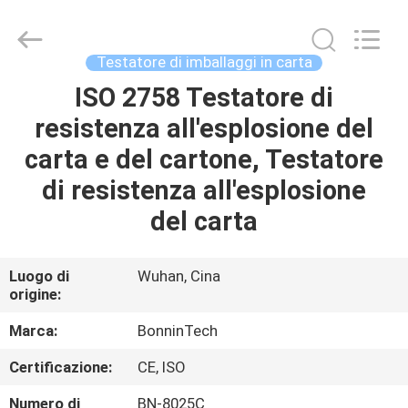
2026
Wuhan
Bonnin
Technology
Ltd..
Testatore di imballaggi in carta
All
Rights
Reserved.
ISO 2758 Testatore di
CASA
Developed
by
resistenza all'esplosione del
ECER
PRODOTTI
carta e del cartone, Testatore
di resistenza all'esplosione
VIDEO
del carta
CIRCA
Luogo di
Wuhan, Cina
origine:
NOI
Marca:
BonninTech
GIRO
Certificazione:
CE, ISO
DELLA
Numero di
BN-8025C