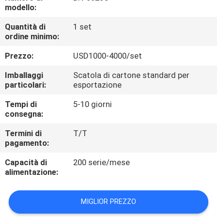
FABBRICA
modello:
Quantità di
1 set
CONTROLLO
ordine minimo:
DI
Prezzo:
USD1000-4000/set
QUALITÀ
Imballaggi
Scatola di cartone standard per
particolari:
esportazione
CONTATTICI
Tempi di
5-10 giorni
consegna:
RICHIEDA
Termini di
T/T
pagamento:
UNA
Capacità di
200 serie/mese
CITAZIONE
alimentazione:
MAPPA
MIGLIOR PREZZO
DEL