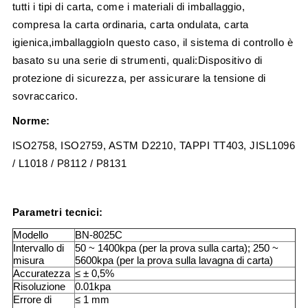
tutti i tipi di carta, come i materiali di imballaggio,
compresa la carta ordinaria, carta ondulata, carta
igienica,imballaggioIn questo caso, il sistema di controllo è
basato su una serie di strumenti, quali:Dispositivo di
protezione di sicurezza, per assicurare la tensione di
sovraccarico.
Norme:
ISO2758, ISO2759, ASTM D2210, TAPPI TT403, JISL1096
/ L1018 / P8112 / P8131
Parametri tecnici:
Modello
BN-8025C
Intervallo di
50 ~ 1400kpa (per la prova sulla carta); 250 ~
misura
5600kpa (per la prova sulla lavagna di carta)
Accuratezza
≤ ± 0,5%
Risoluzione
0.01kpa
Errore di
≤ 1 mm