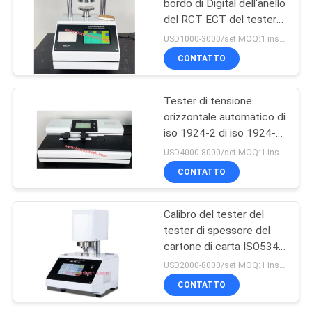
bordo di Digital dell'anello
del RCT ECT del tester
automatico di
USD1000-3000/set MOQ:1 insieme
schiacciamento
CONTATTO
Tester di tensione
orizzontale automatico di
iso 1924-2 di iso 1924-1
per la carta velina
USD4000-8000/set MOQ:1 insieme
CONTATTO
Calibro del tester del
tester di spessore del
cartone di carta ISO534
ISO3034
USD2000-8000/set MOQ:1 insieme
CONTATTO