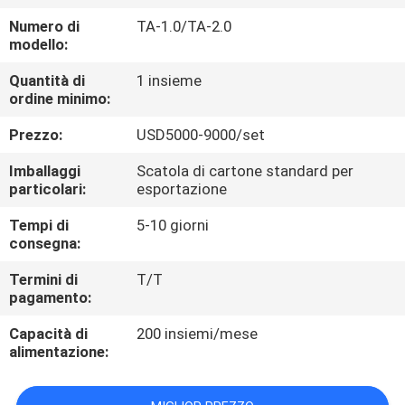
FABBRICA
Numero di
TA-1.0/TA-2.0
modello:
CONTROLLO
Quantità di
1 insieme
DI
ordine minimo:
QUALITÀ
Prezzo:
USD5000-9000/set
Imballaggi
Scatola di cartone standard per
CONTATTICI
particolari:
esportazione
Tempi di
5-10 giorni
RICHIEDA
consegna:
UNA
Termini di
T/T
pagamento:
CITAZIONE
Capacità di
200 insiemi/mese
alimentazione:
MAPPA
DEL