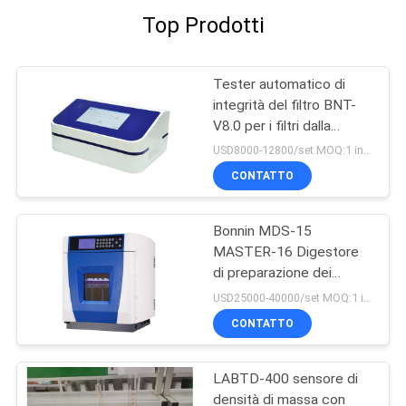
Top Prodotti
Tester automatico di
integrità del filtro BNT-
V8.0 per i filtri dalla
capsula e la membrana di
USD8000-12800/set MOQ:1 insieme
ultrafiltrazione
CONTATTO
Bonnin MDS-15
MASTER-16 Digestore
di preparazione dei
campioni Sistema di
USD25000-40000/set MOQ:1 insieme
digestione di estrazione
CONTATTO
a microonde
LABTD-400 sensore di
densità di massa con