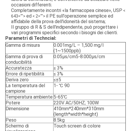
occasioni differenti.
Completamente incontri «la farmacopea cinese», USP
<
ed
il PE sull'operazione semplice ed
643="">
< 2="">
affidabile della prova dell'idoneità del sistema;
Il gruppo di R & S dell'indipendente, può progettare i
vari programmi specifici secondo i bisogni dei clienti.
Parametri di Techncial:
Gamma di misura
0.001mg/L – 1,500 mg/l
(1~1500ppb)
Gamma di prova di
0.05μs/cm5-8.000μs/cm
conducibilità
Accuratezza
≤ 3%
Errore di ripetibilità
≤ 3%
Deriva zero
≤±5
La temperatura del
1- ℃ 90
campione
Temperatura ambiente
5-65℃
Potere
220V AC/50HZ; 100W
Dimensione
410mm*240mm*310mm
(length*width*height)
Peso
8.5kg
Schermo di
Touch screen di colore