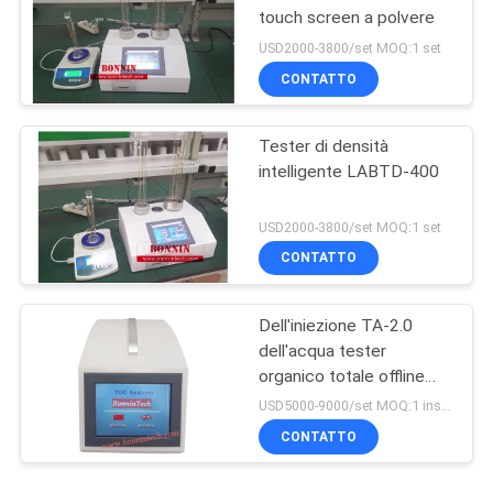
touch screen a polvere
USD2000-3800/set MOQ:1 set
CONTATTO
Tester di densità
intelligente LABTD-400
USD2000-3800/set MOQ:1 set
CONTATTO
Dell'iniezione TA-2.0
dell'acqua tester
organico totale offline
portatile di TOC
USD5000-9000/set MOQ:1 insieme
dell'analizzatore del
CONTATTO
carbonio online