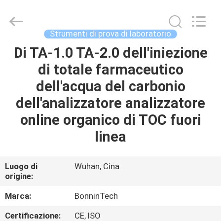
Kjeldahl
per
determinazione
della
proteina
Strumenti di prova di laboratorio
fornitore.
Copyright
©
Di TA-1.0 TA-2.0 dell'iniezione
CASA
2022
-
di totale farmaceutico
2025
Wuhan
Bonnin
PRODOTTI
dell'acqua del carbonio
Technology
Ltd..
All
dell'analizzatore analizzatore
Rights
Reserved.
VIDEO
online organico di TOC fuori
Developed
by
ECER
linea
CIRCA
NOI
Luogo di
Wuhan, Cina
origine:
GIRO
Marca:
BonninTech
DELLA
Certificazione:
CE, ISO