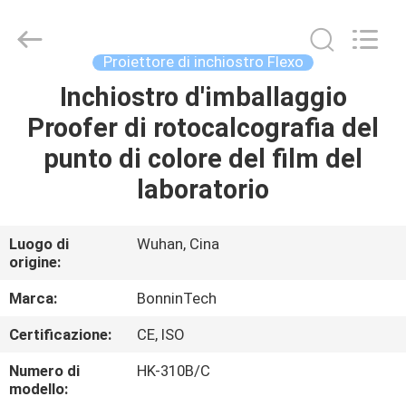
Wuhan
Bonnin
Technology
Ltd..
All
Proiettore di inchiostro Flexo
Rights
Reserved.
Developed
Inchiostro d'imballaggio
CASA
by
ECER
Proofer di rotocalcografia del
PRODOTTI
punto di colore del film del
laboratorio
VIDEO
Luogo di
Wuhan, Cina
origine:
CIRCA
NOI
Marca:
BonninTech
Certificazione:
CE, ISO
GIRO
Numero di
HK-310B/C
DELLA
modello: