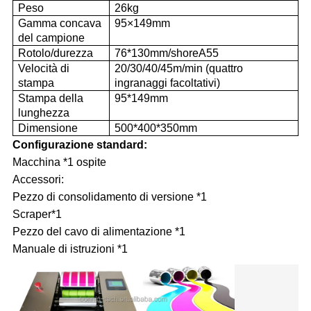
Peso
26kg
Gamma concava
95×149mm
del campione
Rotolo/durezza
76*130mm/shoreA55
Velocità di
20/30/40/45m/min (quattro
stampa
ingranaggi facoltativi)
Stampa della
95*149mm
lunghezza
Dimensione
500*400*350mm
Configurazione standard:
Macchina *1 ospite
Accessori:
Pezzo di consolidamento di versione *1
Scraper*1
Pezzo del cavo di alimentazione *1
Manuale di istruzioni
*1