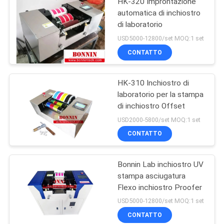
HK-320 Improntazione
automatica di inchiostro
di laboratorio
USD5000-12800/set MOQ:1 set
CONTATTO
HK-310 Inchiostro di
laboratorio per la stampa
di inchiostro Offset
USD2000-5800/set MOQ:1 set
CONTATTO
Bonnin Lab inchiostro UV
stampa asciugatura
Flexo inchiostro Proofer
USD5000-12800/set MOQ:1 set
CONTATTO