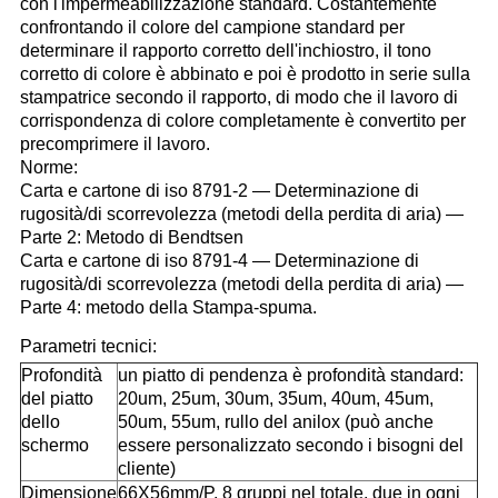
con l'impermeabilizzazione standard. Costantemente
confrontando il colore del campione standard per
determinare il rapporto corretto dell'inchiostro, il tono
corretto di colore è abbinato e poi è prodotto in serie sulla
stampatrice secondo il rapporto, di modo che il lavoro di
corrispondenza di colore completamente è convertito per
precomprimere il lavoro.
Norme:
Carta e cartone di iso 8791-2 — Determinazione di
rugosità/di scorrevolezza (metodi della perdita di aria) —
Parte 2: Metodo di Bendtsen
Carta e cartone di iso 8791-4 — Determinazione di
rugosità/di scorrevolezza (metodi della perdita di aria) —
Parte 4: metodo della Stampa-spuma.
Parametri tecnici:
Profondità
un piatto di pendenza è profondità standard:
del piatto
20um, 25um, 30um, 35um, 40um, 45um,
dello
50um, 55um, rullo del anilox (può anche
schermo
essere personalizzato secondo i bisogni del
cliente)
Dimensione
66X56mm/P, 8 gruppi nel totale, due in ogni