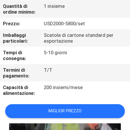
FABBRICA
Quantità di
1 insieme
ordine minimo:
CONTROLLO
Prezzo:
USD2000-5800/set
DI
Imballaggi
Scatola di cartone standard per
QUALITÀ
particolari:
esportazione
Tempi di
5-10 giorni
consegna:
CONTATTICI
Termini di
T/T
pagamento:
RICHIEDA
Capacità di
200 insiemi/mese
UNA
alimentazione:
CITAZIONE
MIGLIOR PREZZO
MAPPA
DEL