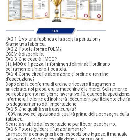
FAQ 1. È voi una fabbrica o la società per azioni?
Siamo una fabbrica.
FAQ 2. Potete fornire l'OEM?
L'OEM è disponibile.
FAQ 3. Che cosa è il MOQ?
(1). MOQ è 1 pezzo. I rifornimenti eliminabili ordinano
solitamente almeno 1 scatola.
FAQ 4. Come circa l'elaborazione di ordine e termine
d'esecuzione?
Dopo che la conferma di ordine e ricevere il pagamento
anticipato, noi preparerà le macchine e le merci. Solitamente
potrebbe pronto nel giorno lavorativo 10, quando la spedizione,
informerà il cliente ed inoltrerà i documenti per il cliente che fa
lo sdoganamento dell'importazione.
FAQ 5. Che qualità sarà assicurata?
100% nuovo ed ispezione di qualità prima della consegna dalla
fabbrica.
Scatola stabile dell'esportazione per il buon pacchetto.
FAQ 6. Potete guidare il funzionamento?
La macchina consegnerà con esposizione inglese, il manuale
inglese ed il video per installazione e l'operazione.