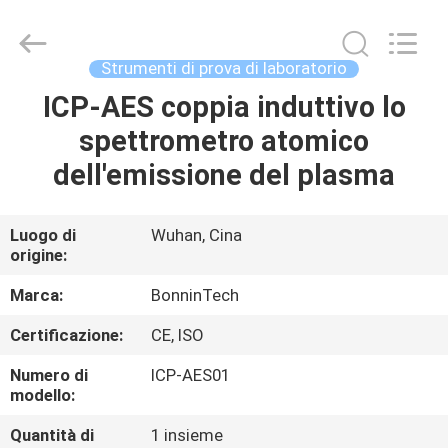
Wuhan
Bonnin
Technology
Ltd..
All
Strumenti di prova di laboratorio
Rights
Reserved.
Developed
ICP-AES coppia induttivo lo
CASA
by
ECER
spettrometro atomico
PRODOTTI
dell'emissione del plasma
VIDEO
Luogo di
Wuhan, Cina
origine:
CIRCA
Marca:
BonninTech
NOI
Certificazione:
CE, ISO
Numero di
ICP-AES01
GIRO
modello:
DELLA
Quantità di
1 insieme