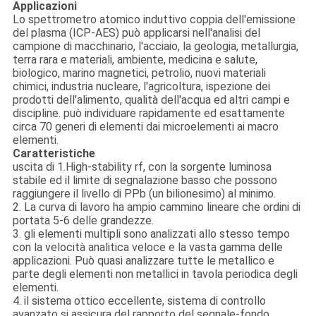
Applicazioni
Lo spettrometro atomico induttivo coppia dell'emissione
del plasma (ICP-AES) può applicarsi nell'analisi del
campione di macchinario, l'acciaio, la geologia, metallurgia,
terra rara e materiali, ambiente, medicina e salute,
biologico, marino magnetici, petrolio, nuovi materiali
chimici, industria nucleare, l'agricoltura, ispezione dei
prodotti dell'alimento, qualità dell'acqua ed altri campi e
discipline. può individuare rapidamente ed esattamente
circa 70 generi di elementi dai microelementi ai macro
elementi.
Caratteristiche
uscita di 1.High-stability rf, con la sorgente luminosa
stabile ed il limite di segnalazione basso che possono
raggiungere il livello di PPb (un bilionesimo) al minimo.
2. La curva di lavoro ha ampio cammino lineare che ordini di
portata 5-6 delle grandezze.
3. gli elementi multipli sono analizzati allo stesso tempo
con la velocità analitica veloce e la vasta gamma delle
applicazioni. Può quasi analizzare tutte le metallico e
parte degli elementi non metallici in tavola periodica degli
elementi.
4. il sistema ottico eccellente, sistema di controllo
avanzato si assicura del rapporto del segnale-fondo