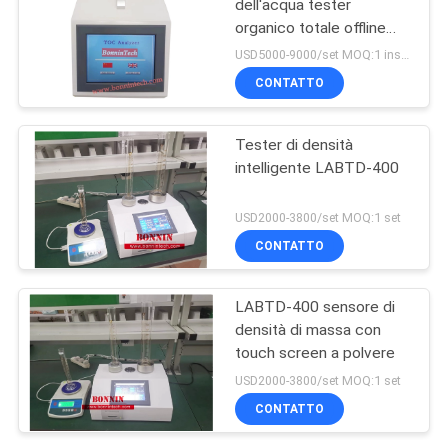
dell'acqua tester
organico totale offline
portatile di TOC
USD5000-9000/set MOQ:1 insieme
dell'analizzatore del
CONTATTO
carbonio online
Tester di densità
intelligente LABTD-400
USD2000-3800/set MOQ:1 set
CONTATTO
LABTD-400 sensore di
densità di massa con
touch screen a polvere
USD2000-3800/set MOQ:1 set
CONTATTO