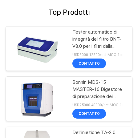
Top Prodotti
Tester automatico di
integrità del filtro BNT-
V8.0 per i filtri dalla
capsula e la membrana di
USD8000-12800/set MOQ:1 insieme
ultrafiltrazione
CONTATTO
Bonnin MDS-15
MASTER-16 Digestore
di preparazione dei
campioni Sistema di
USD25000-40000/set MOQ:1 insieme
digestione di estrazione
CONTATTO
a microonde
Dell'iniezione TA-2.0