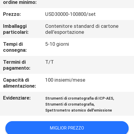
ordine minimo:
FABBRICA
Prezzo:
USD30000-100800/set
CONTROLLO
Imballaggi
Contenitore standard di cartone
DI
particolari:
dell'esportazione
QUALITÀ
Tempi di
5-10 giorni
consegna:
CONTATTICI
Termini di
T/T
pagamento:
Capacità di
100 insiemi/mese
RICHIEDA
alimentazione:
UNA
Evidenziare:
,
Strumenti di cromatografia di ICP-AES
CITAZIONE
,
Strumenti di cromatografia
Spettrometro atomico dell'emissione
MAPPA
MIGLIOR PREZZO
DEL