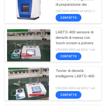
di preparazione dei
campioni Sistema di
USD25000-40000/set MOQ:1 insieme
digestione di estrazione
CONTATTO
a microonde
LABTD-400 sensore di
densità di massa con
touch screen a polvere
USD2000-3800/set MOQ:1 set
CONTATTO
Tester di densità
intelligente LABTD-400
USD2000-3800/set MOQ:1 set
CONTATTO