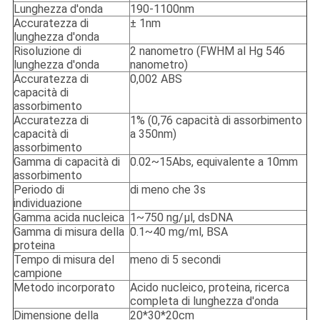
Lunghezza d'onda
190-1100nm
Accuratezza di
± 1nm
lunghezza d'onda
Risoluzione di
2 nanometro (FWHM al Hg 546
lunghezza d'onda
nanometro)
Accuratezza di
0,002 ABS
capacità di
assorbimento
Accuratezza di
1% (0,76 capacità di assorbimento
capacità di
a 350nm)
assorbimento
Gamma di capacità di
0.02~15Abs, equivalente a 10mm
assorbimento
Periodo di
di meno che 3s
individuazione
Gamma acida nucleica
1~750 ng/μl, dsDNA
Gamma di misura della
0.1~40 mg/ml, BSA
proteina
Tempo di misura del
meno di 5 secondi
campione
Metodo incorporato
Acido nucleico, proteina, ricerca
completa di lunghezza d'onda
Dimensione della
20*30*20cm