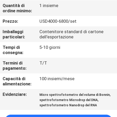
FABBRICA
Quantità di
1 insieme
ordine minimo:
CONTROLLO
Prezzo:
USD4000-6800/set
DI
Imballaggi
Contenitore standard di cartone
QUALITÀ
particolari:
dell'esportazione
Tempi di
5-10 giorni
consegna:
CONTATTICI
Termini di
T/T
pagamento:
RICHIEDA
Capacità di
100 insiemi/mese
UNA
alimentazione:
CITAZIONE
Evidenziare:
,
Micro spettrofotometro del volume di Bonnin
,
spettrofotometro Microdrop del DNA
MAPPA
spettrofotometro Nanodrop del RNA
DEL