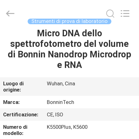
ultravioletto
di
sintesi
di
microonda
Strumenti di prova di laboratorio
fornitore.
Copyright
©
Micro DNA dello
CASA
2022
-
spettrofotometro del volume
2025
Wuhan
Bonnin
PRODOTTI
di Bonnin Nanodrop Microdrop
Technology
Ltd..
All
e RNA
Rights
Reserved.
VIDEO
Developed
by
ECER
Luogo di
Wuhan, Cina
origine:
CIRCA
NOI
Marca:
BonninTech
Certificazione:
CE, ISO
GIRO
Numero di
K5500Plus, K5600
DELLA
modello: