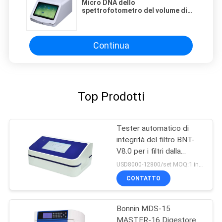
Micro DNA dello
spettrofotometro del volume di
Bonnin Nanodrop Microdrop e
RNA
Continua
Top Prodotti
Tester automatico di
integrità del filtro BNT-
V8.0 per i filtri dalla
capsula e la membrana di
USD8000-12800/set MOQ:1 insieme
ultrafiltrazione
CONTATTO
Bonnin MDS-15
MASTER-16 Digestore