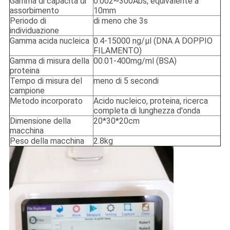
Gamma di capacità di
0.002~300Abs, equivalente a
assorbimento
10mm
Periodo di
di meno che 3s
individuazione
Gamma acida nucleica
0.4-15000 ng/μl (DNA A DOPPIO
FILAMENTO)
Gamma di misura della
00.01-400mg/ml (BSA)
proteina
Tempo di misura del
meno di 5 secondi
campione
Metodo incorporato
Acido nucleico, proteina, ricerca
completa di lunghezza d'onda
Dimensione della
20*30*20cm
macchina
Peso della macchina
2.8kg