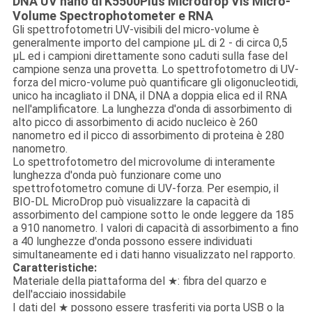
DNA UV nano di K5500Plus Microdrop Vis Micro-
Volume Spectrophotometer e RNA
Gli spettrofotometri UV-visibili del micro-volume è
generalmente importo del campione μL di 2 - di circa 0,5
μL ed i campioni direttamente sono caduti sulla fase del
campione senza una provetta. Lo spettrofotometro di UV-
forza del micro-volume può quantificare gli oligonucleotidi,
unico ha incagliato il DNA, il DNA a doppia elica ed il RNA
nell'amplificatore. La lunghezza d'onda di assorbimento di
alto picco di assorbimento di acido nucleico è 260
nanometro ed il picco di assorbimento di proteina è 280
nanometro.
Lo spettrofotometro del microvolume di interamente
lunghezza d'onda può funzionare come uno
spettrofotometro comune di UV-forza. Per esempio, il
BIO-DL MicroDrop può visualizzare la capacità di
assorbimento del campione sotto le onde leggere da 185
a 910 nanometro. I valori di capacità di assorbimento a fino
a 40 lunghezze d'onda possono essere individuati
simultaneamente ed i dati hanno visualizzato nel rapporto.
Caratteristiche:
Materiale della piattaforma del ★: fibra del quarzo e
dell'acciaio inossidabile
I dati del ★ possono essere trasferiti via porta USB o la