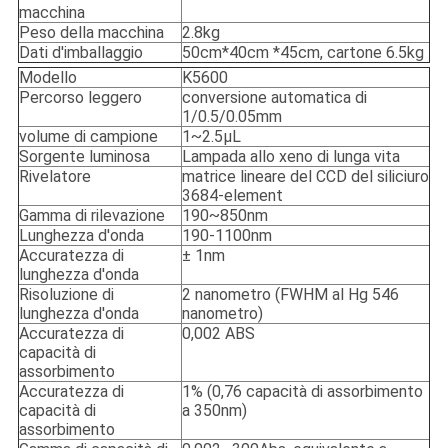
macchina
Peso della macchina
2.8kg
Dati d'imballaggio
50cm*40cm *45cm, cartone 6.5kg
Modello
K5600
Percorso leggero
conversione automatica di
1/0.5/0.05mm
volume di campione
1~2.5μL
Sorgente luminosa
Lampada allo xeno di lunga vita
Rivelatore
matrice lineare del CCD del siliciuro
3684-element
Gamma di rilevazione
190~850nm
Lunghezza d'onda
190-1100nm
Accuratezza di
± 1nm
lunghezza d'onda
Risoluzione di
2 nanometro (FWHM al Hg 546
lunghezza d'onda
nanometro)
Accuratezza di
0,002 ABS
capacità di
assorbimento
Accuratezza di
1% (0,76 capacità di assorbimento
capacità di
a 350nm)
assorbimento