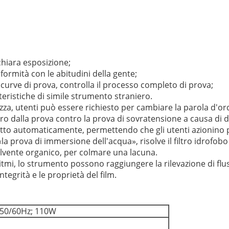
chiara esposizione;
ormità con le abitudini della gente;
e curve di prova, controlla il processo completo di prova;
eristiche di simile strumento straniero.
zza, utenti può essere richiesto per cambiare la parola d'or
o dalla prova contro la prova di sovratensione a causa di da
etto automaticamente, permettendo che gli utenti azionino 
«la prova di immersione dell'acqua», risolve il filtro idrofob
 solvente organico, per colmare una lacuna.
oritmi, lo strumento possono raggiungere la rilevazione di flus
egrità e le proprietà del film.
 50/60Hz; 110W