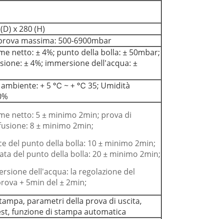
(D) x 280 (H)
 prova massima: 500-6900mbar
me netto: ± 4%; punto della bolla: ± 50mbar;
fusione: ± 4%; immersione dell'acqua: ±
ambiente: + 5 ℃ ~ + ℃ 35; Umidità
80%
me netto: 5 ± minimo 2min; prova di
ffusione: 8 ± minimo 2min;
Lasciate un messaggio
e del punto della bolla: 10 ± minimo 2min;
Ti richiameremo presto!
ata del punto della bolla: 20 ± minimo 2min;
rsione dell'acqua: la regolazione del
rova + 5min del ± 2min;
tampa, parametri della prova di uscita,
 test, funzione di stampa automatica