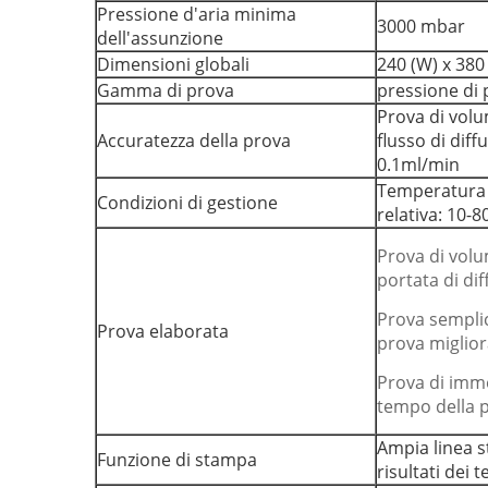
Pressione d'aria minima
3000 mbar
dell'assunzione
Dimensioni globali
240 (W) x 380 
Gamma di prova
pressione di
Prova di volu
Accuratezza della prova
flusso di dif
0.1ml/min
Temperatura 
Condizioni di gestione
relativa: 10-
Prova di volu
portata di di
Prova semplic
Prova elaborata
prova miglior
Prova di imme
tempo della p
Ampia linea s
Funzione di stampa
risultati dei