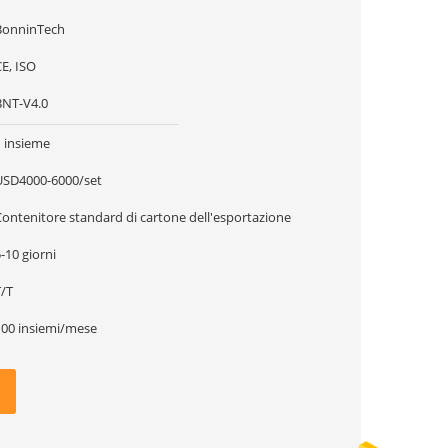
BonninTech
E, ISO
BNT-V4.0
1 insieme
USD4000-6000/set
Contenitore standard di cartone dell'esportazione
-10 giorni
T/T
100 insiemi/mese