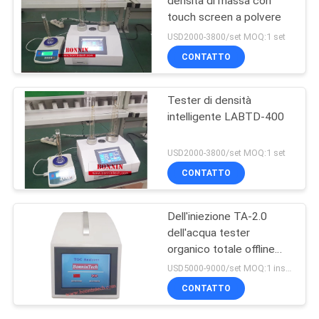
densità di massa con
touch screen a polvere
USD2000-3800/set MOQ:1 set
CONTATTO
Tester di densità
intelligente LABTD-400
USD2000-3800/set MOQ:1 set
CONTATTO
Dell'iniezione TA-2.0
dell'acqua tester
organico totale offline
portatile di TOC
USD5000-9000/set MOQ:1 insieme
dell'analizzatore del
CONTATTO
carbonio online