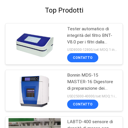
Top Prodotti
Tester automatico di
integrità del filtro BNT-
V8.0 per i filtri dalla
capsula e la membrana di
USD8000-12800/set MOQ:1 insieme
ultrafiltrazione
CONTATTO
Bonnin MDS-15
MASTER-16 Digestore
di preparazione dei
campioni Sistema di
USD25000-40000/set MOQ:1 insieme
digestione di estrazione
CONTATTO
a microonde
LABTD-400 sensore di