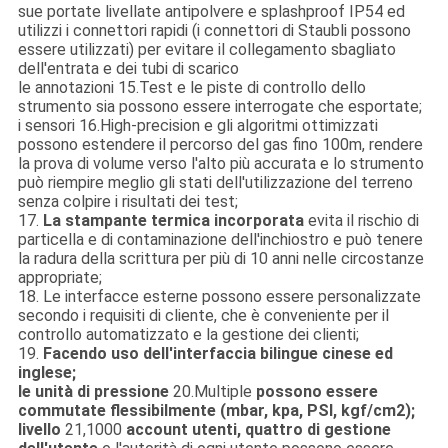
sue portate livellate antipolvere e splashproof IP54 ed
utilizzi i connettori rapidi (i connettori di Staubli possono
essere utilizzati) per evitare il collegamento sbagliato
dell'entrata e dei tubi di scarico
le annotazioni 15.Test e le piste di controllo dello
strumento sia possono essere interrogate che esportate;
i sensori 16.High-precision e gli algoritmi ottimizzati
possono estendere il percorso del gas fino 100m, rendere
la prova di volume verso l'alto più accurata e lo strumento
può riempire meglio gli stati dell'utilizzazione del terreno
senza colpire i risultati dei test;
17.
La stampante termica incorporata
evita il rischio di
particella e di contaminazione dell'inchiostro e può tenere
la radura della scrittura per più di 10 anni nelle circostanze
appropriate;
18. Le interfacce esterne possono essere personalizzate
secondo i requisiti di cliente, che è conveniente per il
controllo automatizzato e la gestione dei clienti;
19.
Facendo uso dell'interfaccia bilingue cinese ed
inglese;
le unità di pressione
20.Multiple
possono essere
commutate flessibilmente (mbar, kpa, PSI, kgf/cm2);
livello
21,1000
account utenti, quattro di gestione