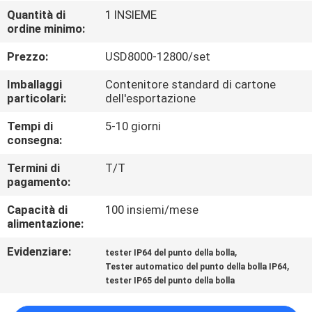
FABBRICA
Quantità di
1 INSIEME
ordine minimo:
CONTROLLO
Prezzo:
USD8000-12800/set
DI
Imballaggi
Contenitore standard di cartone
QUALITÀ
particolari:
dell'esportazione
Tempi di
5-10 giorni
consegna:
CONTATTICI
Termini di
T/T
pagamento:
RICHIEDA
Capacità di
100 insiemi/mese
UNA
alimentazione:
CITAZIONE
Evidenziare:
,
tester IP64 del punto della bolla
,
Tester automatico del punto della bolla IP64
MAPPA
tester IP65 del punto della bolla
DEL