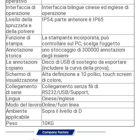
operativo
Interfaccia di
Interfaccia bilingue cinese ed inglese di
operazione
operazione
Livello della
IP54, parte anteriore è IP65
spruzzata e
della polvere
Funzione di
La stampante incorporata, può
stampa
controllare sul PC; scelga l'oggetto
Annotazione
uno stoccaggio di 300000 annotazioni
storica
degli insiemi
Le annotazioni
Disco di USB di sostegno da esportare
copiano
(includere la curva della prova);
Schermo di
Alta definizione a 10 pollici, touch screen
visualizzazione
di colore;
Collegamento
Collegamento senza fili di
di serie
RS232/USB/Support;
Lingua
Cinese/inglese
Modo del lavoro
Online/fuori linea
Ambiente
Sopra il livello di D
applicabile
Peso
10KG