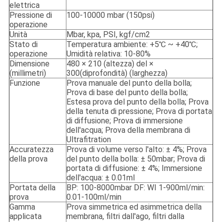
elettrica
Pressione di
100-10000 mbar (150psi)
operazione
Unità
Mbar, kpa, PSI, kgf/cm2
Stato di
Temperatura ambiente: +5℃ ~ +40℃;
operazione
Umidità relativa: 10-80%
Dimensione
4
80
× 210 (altezza) del ×
(millimetri)
300
(
di
profondità)
(larghezza)
Funzione
Prova manuale del punto della bolla;
Prova di base del punto della bolla;
Estesa prova del punto della bolla; Prova
della tenuta di pressione; Prova di portata
di diffusione; Prova di immersione
dell'acqua; Prova della membrana di
Ultrafitration
Accuratezza
Prova di volume verso l'alto: ± 4%; Prova
della prova
del punto della bolla: ± 50mbar; Prova di
portata di diffusione: ± 4%; Immersione
dell'acqua: ± 0.01ml
Portata della
BP: 100-8000mbar DF: WI 1-900ml/min:
prova
0.01-100ml/min
Gamma
Prova simmetrica ed asimmetrica della
applicata
membrana, filtri dall'ago, filtri dalla