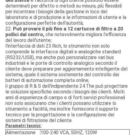
dell'utente
e l'autorità di ogni utente possono essere
determinati per difetto o metodi su misura, più flessibili
per incontrare i bisogni della gestione in loco del
laboratorio e di produzione e le informazioni di utente e la
configurazione perfette dell'autorità;
22.
Può provare il più fino a 12 cartucce di filtro a 20
pollici dal centro,
che notevolmente migliora l'efficienza
del lavoro dell'utente;
l'interfaccia di dati 23.Rich, lo strumento non solo
comprende le interfacce digitali e analogiche standard
(RS232/USB), ma anche può personalizzare vari bus
industriali e le porte di controllo analogico secondo il
cliente deve preparare per aggiornamento intelligente del
sistema, quale il sistema sostenente del controllo dei
batteri di automazione completa online;
il gruppo di R & S dell'indipendente 24.The può progettare
le soluzioni specifiche secondo i bisogni dei clienti. Molti
anni di esperienza di campo e di forti servizi professionali
non solo assicurano che i clienti possano utilizzare lo
strumento a facilità, ma inoltre forniscono il supporto
tecnico per la progettazione e la configurazione dei
sistemi di filtrazione del cliente.
Parametri tecnici:
Alimentazione
100-240 VCA, 50HZ, 120W