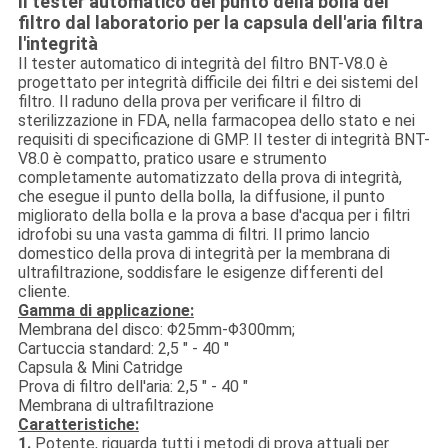
Il tester automatico del punto della bolla del
filtro dal laboratorio per la capsula dell'aria filtra
l'integrità
Il tester automatico di integrità del filtro BNT-V8.0 è
progettato per integrità difficile dei filtri e dei sistemi del
filtro. Il raduno della prova per verificare il filtro di
sterilizzazione in FDA, nella farmacopea dello stato e nei
requisiti di specificazione di GMP. Il tester di integrità BNT-
V8.0 è compatto, pratico usare e strumento
completamente automatizzato della prova di integrità,
che esegue il punto della bolla, la diffusione, il punto
migliorato della bolla e la prova a base d'acqua per i filtri
idrofobi su una vasta gamma di filtri. Il primo lancio
domestico della prova di integrità per la membrana di
ultrafiltrazione, soddisfare le esigenze differenti del
cliente.
Gamma di applicazione:
Membrana del disco: Φ25mm-Φ300mm;
Cartuccia standard: 2,5 ″ - 40 ″
Capsula & Mini Catridge
Prova di filtro dell'aria: 2,5 ″ - 40 ″
Membrana di ultrafiltrazione
Caratteristiche:
1.
Potente, riguarda tutti i metodi di prova attuali per