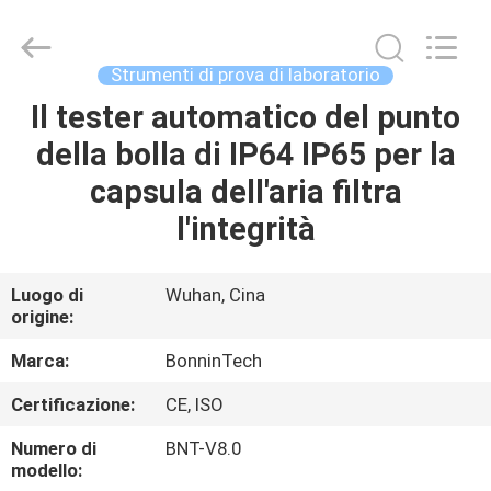
proteina
dell'azoto
di
Kjeldahl
fornitore.
Strumenti di prova di laboratorio
Copyright
©
2022
Il tester automatico del punto
CASA
-
2025
della bolla di IP64 IP65 per la
Wuhan
Bonnin
Technology
PRODOTTI
capsula dell'aria filtra
Ltd..
All
Rights
l'integrità
Reserved.
Developed
VIDEO
by
ECER
Luogo di
Wuhan, Cina
origine:
CIRCA
NOI
Marca:
BonninTech
Certificazione:
CE, ISO
GIRO
Numero di
BNT-V8.0
DELLA
modello: