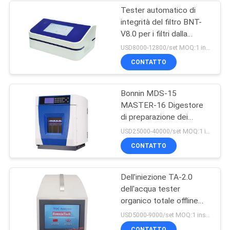
Tester automatico di
integrità del filtro BNT-
V8.0 per i filtri dalla
capsula e la membrana di
USD8000-12800/set MOQ:1 insieme
ultrafiltrazione
CONTATTO
Bonnin MDS-15
MASTER-16 Digestore
di preparazione dei
campioni Sistema di
USD25000-40000/set MOQ:1 insieme
digestione di estrazione
CONTATTO
a microonde
Dell'iniezione TA-2.0
dell'acqua tester
organico totale offline
portatile di TOC
USD5000-9000/set MOQ:1 insieme
dell'analizzatore del
CONTATTO