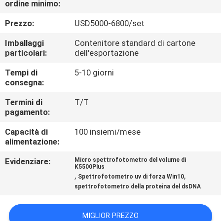
ordine minimo:
FABBRICA
Prezzo:
USD5000-6800/set
CONTROLLO
Imballaggi
Contenitore standard di cartone
DI
particolari:
dell'esportazione
QUALITÀ
Tempi di
5-10 giorni
consegna:
CONTATTICI
Termini di
T/T
pagamento:
Capacità di
100 insiemi/mese
RICHIEDA
alimentazione:
UNA
Evidenziare:
Micro spettrofotometro del volume di
CITAZIONE
K5500Plus
,
,
Spettrofotometro uv di forza Win10
spettrofotometro della proteina del dsDNA
MAPPA
DEL
MIGLIOR PREZZO