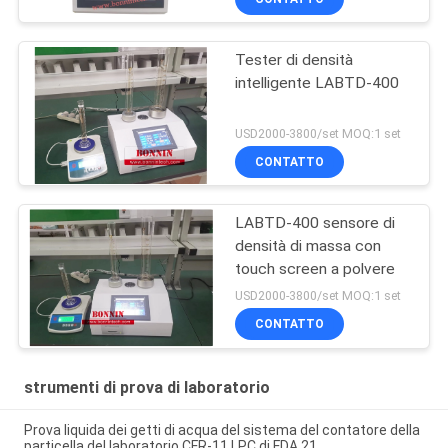
carbonio online
Tester di densità
intelligente LABTD-400
USD2000-3800/set MOQ:1 set
CONTATTO
LABTD-400 sensore di
densità di massa con
touch screen a polvere
USD2000-3800/set MOQ:1 set
CONTATTO
strumenti di prova di laboratorio
Prova liquida dei getti di acqua del sistema del contatore della
particella del laboratorio CFR-11 LPC di FDA 21