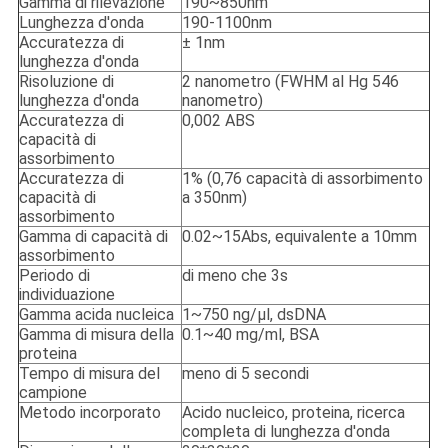
Gamma di rilevazione
190~850nm
Lunghezza d'onda
190-1100nm
Accuratezza di
± 1nm
lunghezza d'onda
Risoluzione di
2 nanometro (FWHM al Hg 546
lunghezza d'onda
nanometro)
Accuratezza di
0,002 ABS
capacità di
assorbimento
Accuratezza di
1% (0,76 capacità di assorbimento
capacità di
a 350nm)
assorbimento
Gamma di capacità di
0.02~15Abs, equivalente a 10mm
assorbimento
Periodo di
di meno che 3s
individuazione
Gamma acida nucleica
1~750 ng/μl, dsDNA
Gamma di misura della
0.1~40 mg/ml, BSA
proteina
Tempo di misura del
meno di 5 secondi
campione
Metodo incorporato
Acido nucleico, proteina, ricerca
completa di lunghezza d'onda