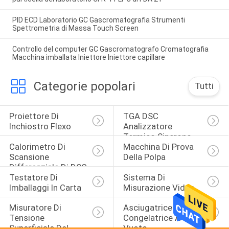
PID ECD Laboratorio GC Gascromatografia Strumenti
Spettrometria di Massa Touch Screen
Controllo del computer GC Gascromatografo Cromatografia
Macchina imballata Iniettore Iniettore capillare
Categorie popolari
Tutti
Proiettore Di 
TGA DSC 
Inchiostro Flexo
Analizzatore 
Termico Sincrono
Calorimetro Di 
Macchina Di Prova 
Scansione 
Della Polpa
Differenziale Di DSC
Testatore Di 
Sistema Di 
Imballaggi In Carta
Misurazione Video
Misuratore Di 
Asciugatrice 
Tensione 
Congelatrice A 
Superficiale Del 
Vuoto