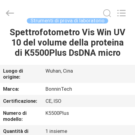
Wuhan
Bonnin
Technology
Ltd..
All
Strumenti di prova di laboratorio
Rights
Reserved.
Spettrofotometro Vis Win UV
CASA
Developed
by
ECER
10 del volume della proteina
PRODOTTI
di K5500Plus DsDNA micro
VIDEO
Luogo di
Wuhan, Cina
origine:
CIRCA
Marca:
BonninTech
NOI
Certificazione:
CE, ISO
Numero di
K5500Plus
GIRO
modello:
DELLA
Quantità di
1 insieme