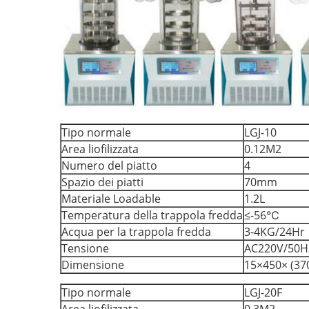
Tipo normale
LGJ-10
Area liofilizzata
0.12M2
Numero del piatto
4
Spazio dei piatti
70mm
Materiale Loadable
1.2L
Temperatura della trappola fredda
≤-56℃
Acqua per la trappola fredda
3-4KG/24Hr
Tensione
AC220V/50H
Dimensione
15×450× (37
Tipo normale
LGJ-20F
Area liofilizzata
0.3M2