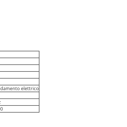
aldamento elettrico
z
00