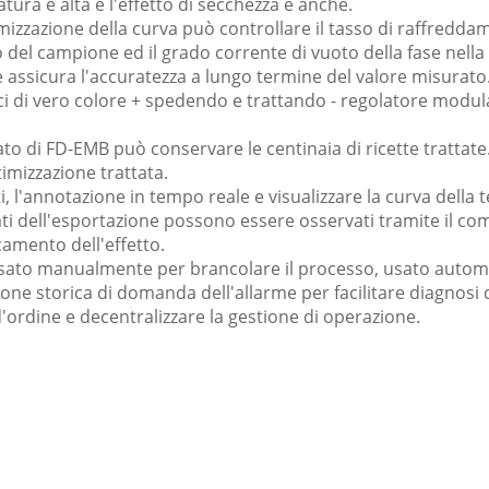
tura è alta e l'effetto di secchezza è anche.
ttimizzazione della curva può controllare il tasso di raffredd
del campione ed il grado corrente di vuoto della fase nella 
e assicura l'accuratezza a lungo termine del valore misurato
ici di vero colore + spedendo e trattando - regolatore modula
ato di FD-EMB può conservare le centinaia di ricette trattate
timizzazione trattata.
ati, l'annotazione in tempo reale e visualizzare la curva dell
ti dell'esportazione possono essere osservati tramite il com
ccamento dell'effetto.
 usato manualmente per brancolare il processo, usato automa
ione storica di domanda dell'allarme per facilitare diagnosi 
a d'ordine e decentralizzare la gestione di operazione.