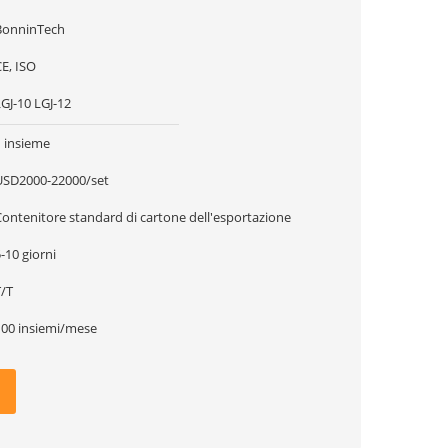
BonninTech
E, ISO
GJ-10 LGJ-12
1 insieme
USD2000-22000/set
Contenitore standard di cartone dell'esportazione
-10 giorni
T/T
100 insiemi/mese