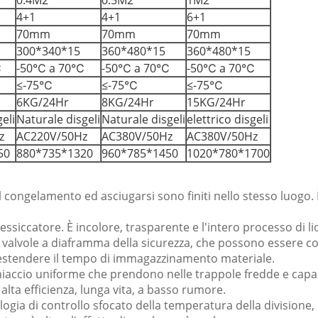
4+1
4+1
6+1
70mm
70mm
70mm
300*340*15
360*480*15
360*480*15
℃
-50℃ a 70℃
-50℃ a 70℃
-50℃ a 70℃
≤-75℃
≤-75℃
≤-75℃
6KG/24Hr
8KG/24Hr
15KG/24Hr
geli
Naturale disgeli
Naturale disgeli
elettrico disgeli
z
AC220V/50Hz
AC380V/50Hz
AC380V/50Hz
50
880*735*1320
960*785*1450
1020*780*1700
 Il congelamento ed asciugarsi sono finiti nello stesso luogo
'essiccatore. È incolore, trasparente e l'intero processo di l
o le valvole a diaframma della sicurezza, che possono essere c
 estendere il tempo di immagazzinamento materiale.
ghiaccio uniforme che prendono nelle trappole fredde e capaci
alta efficienza, lunga vita, a basso rumore.
logia di controllo sfocato della temperatura della divisione, 