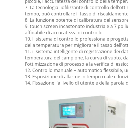
piccole, l'accuratezza del controllo della tempera
7. La tecnologia liofilizzante di controllo dell'o
tempo, può controllare il tasso di riscaldamento 
8. La funzione potente di calibratura del sensor
9. touch screen incastonato industriale a 7 poll
affidabile di accuratezza di controllo.
10. Il sistema di controllo professionale progett
della temperatura per migliorare il tasso dell'ot
11. il sistema intelligente di registrazione dei d
temperatura del campione, la curva di vuoto, da
l'ottimizzazione di processo e la verifica di essi
12. Controllo manuale + automatico flessibile,
13. Esposizione di allarme in tempo reale e funz
14. Fissazione l'a livello di utente e della parol