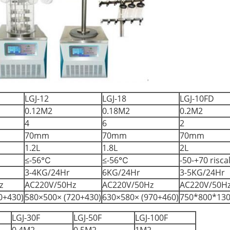
LGJ-12
LGJ-18
LGJ-10FD
0.12M2
0.18M2
0.2M2
4
6
2
70mm
70mm
70mm
1.2L
1.8L
2L
≤-56℃
≤-56℃
-50-+70 risc
3-4KG/24Hr
6KG/24Hr
3-5KG/24Hr
z
AC220V/50Hz
AC220V/50Hz
AC220V/50H
0+430)
580×500× (720+430)
630×580× (970+460)
750*800*13
LGJ-30F
LGJ-50F
LGJ-100F
0.4M2
0.5M2
1M2