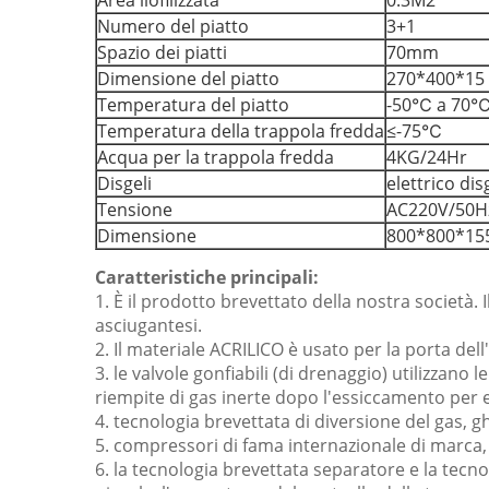
Numero del piatto
3+1
Spazio dei piatti
70mm
Dimensione del piatto
270*400*15
Temperatura del piatto
-50℃ a 70
Temperatura della trappola fredda
≤-75℃
Acqua per la trappola fredda
4KG/24Hr
Disgeli
elettrico dis
Tensione
AC220V/50H
Dimensione
800*800*15
Caratteristiche principali:
1. È il prodotto brevettato della nostra società.
asciugantesi.
2. Il materiale ACRILICO è usato per la porta dell
3. le valvole gonfiabili (di drenaggio) utilizzan
riempite di gas inerte dopo l'essiccamento per
4. tecnologia brevettata di diversione del gas, 
5. compressori di fama internazionale di marca, 
6. la tecnologia brevettata separatore e la tecno