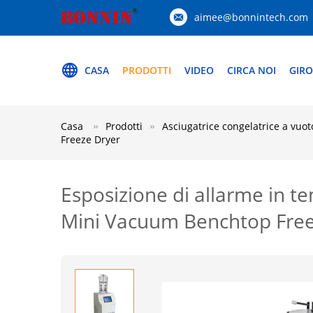
aimee@bonnintech.com
CASA
PRODOTTI
VIDEO
CIRCA NOI
GIRO
Casa
Prodotti
Asciugatrice congelatrice a vuot
Freeze Dryer
Esposizione di allarme in te
Mini Vacuum Benchtop Free