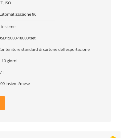
E, ISO
Automatizzazione 96
1 insieme
USD15000-18000/set
Contenitore standard di cartone dell'esportazione
-10 giorni
T/T
200 insiemi/mese