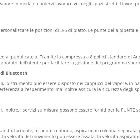
 vapore in moda da potervi lavorare voi negli spazi stretti. I lavor
 personalizzare le posizioni di 3/6 di piatto. Le punte della pipetta
 a ed al pubblicato a. Tramite la compressa a 8 pollici standard di An
rporato dell'utente per facilitare la gestione del programma sper
 di Bluetooth
li, lo strumento può essere disposto nei cappucci del vapore, in banc
terferenza all'esperimento, ma inoltre assicura la sicurezza degli s
 Inoltre, i servizi su misura possono essere forniti per le PUNTE sp
nsando, fornente, fornente continuo, aspirazione colonna-separata, 
la velocità del movimento può essere fissata: la velocità aspirante 