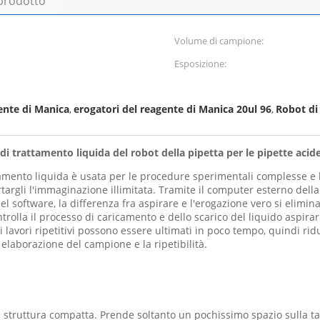
 prodotto
Volume di campione:
Esposizione:
ente di Manica
erogatori del reagente di Manica 20ul 96
Robot di
,
,
trattamento liquida del robot della pipetta per le pipette acide
tamento liquida è usata per le procedure sperimentali complesse e 
rtargli l'immaginazione illimitata. Tramite il computer esterno dell
l software, la differenza fra aspirare e l'erogazione vero si elimina,
ntrolla il processo di caricamento e dello scarico del liquido aspir
lavori ripetitivi possono essere ultimati in poco tempo, quindi ri
 elaborazione del campione e la ripetibilità.
 struttura compatta. Prende soltanto un pochissimo spazio sulla tavo