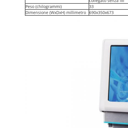
collegato senza fili
Peso (chilogrammi)
33
Dimensione (WxDxH) millimetro
690x350x673