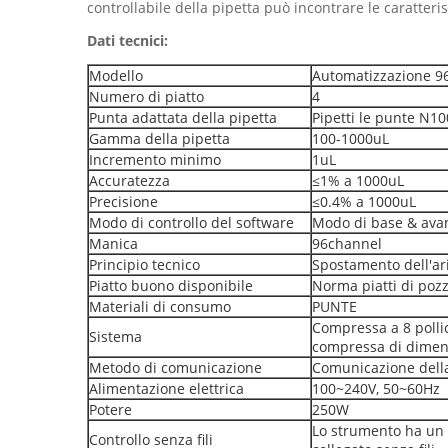
controllabile della pipetta può incontrare le caratterist
Dati tecnici:
Modello
Automatizzazione 9
Numero di piatto
4
Punta adattata della pipetta
Pipetti le punte N1
Gamma della pipetta
100-1000uL
Incremento minimo
1uL
Accuratezza
≤1% a 1000uL
Precisione
≤0.4% a 1000uL
Modo di controllo del software
Modo di base & ava
Manica
96channel
Principio tecnico
Spostamento dell'ar
Piatto buono disponibile
Norma piatti di pozz
Materiali di consumo
PUNTE
Compressa a 8 pollic
Sistema
compressa di dimens
Metodo di comunicazione
Comunicazione dell
Alimentazione elettrica
100~240V, 50~60Hz
Potere
250W
Lo strumento ha un 
Controllo senza fili