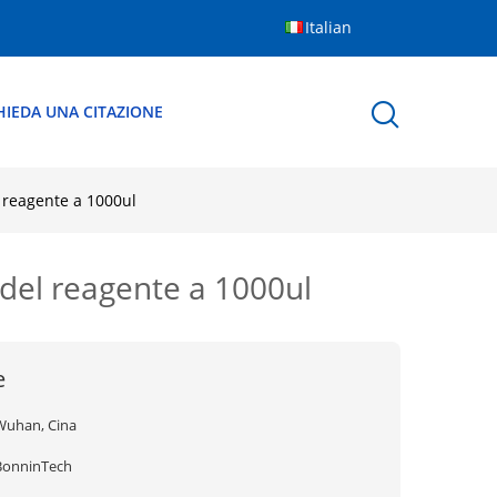
Italian
HIEDA UNA CITAZIONE
l reagente a 1000ul
 del reagente a 1000ul
e
Wuhan, Cina
BonninTech